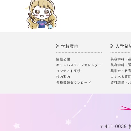
ペ
ー
ジ
送
り
学校案内
入学希
情報公開
美容学科（
キャンパスライフカレンダー
美容学科（
コンテスト実績
奨学金・教
校内案内
よくある質
各種書類ダウンロード
資料請求・
〒411-0039