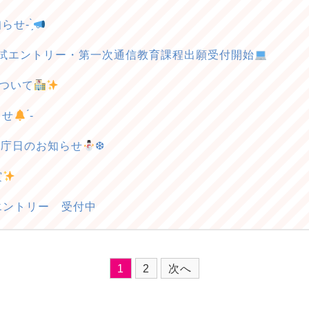
- ̗̀
入試エントリー・第一次通信教育課程出願受付開始
ついて
らせ
́-
閉庁日のお知らせ
❆
賞
エントリー 受付中
1
2
次へ